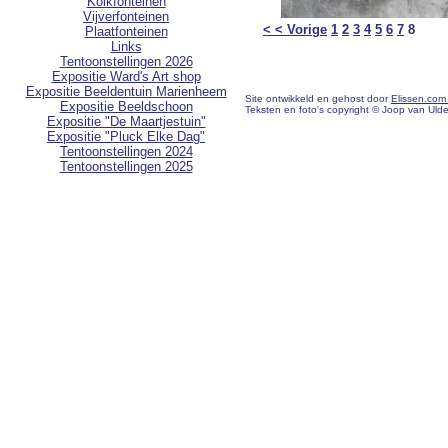
Kolkfonteinen
Vijverfonteinen
< < Vorige
1
2
3
4
5
6
7
8
Plaatfonteinen
Links
Tentoonstellingen 2026
Expositie Ward's Art shop
Expositie Beeldentuin Marienheem
Site ontwikkeld en gehost door
Elissen.com
Expositie Beeldschoon
Teksten en foto's copyright © Joop van Uld
Expositie "De Maartjestuin"
Expositie "Pluck Elke Dag"
Tentoonstellingen 2024
Tentoonstellingen 2025