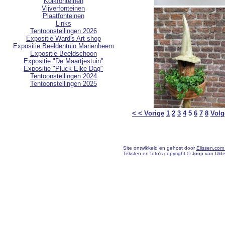
Kolkfonteinen
Vijverfonteinen
Plaatfonteinen
Links
Tentoonstellingen 2026
Expositie Ward's Art shop
Expositie Beeldentuin Marienheem
Expositie Beeldschoon
Expositie "De Maartjestuin"
Expositie "Pluck Elke Dag"
Tentoonstellingen 2024
Tentoonstellingen 2025
< < Vorige
1
2
3
4
5
6
7
8
Volg
Site ontwikkeld en gehost door
Elissen.com
Teksten en foto's copyright © Joop van Uld