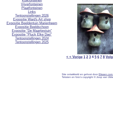
Kolkfonteinen
Vijverfonteinen
Plaatfonteinen
Links
Tentoonstellingen 2026
Expositie Ward's Art shop
Expositie Beeldentuin Marienheem
Expositie Beeldschoon
Expositie "De Maartjestuin"
Expositie "Pluck Elke Dag"
Tentoonstellingen 2024
Tentoonstellingen 2025
< < Vorige
1
2
3
4
5
6
7
8
Volg
Site ontwikkeld en gehost door
Elissen.com
Teksten en foto's copyright © Joop van Uld