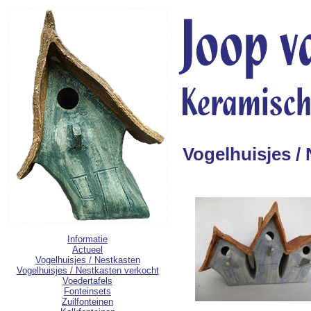
Vogelhuisjes /
Informatie
Actueel
Vogelhuisjes / Nestkasten
Vogelhuisjes / Nestkasten verkocht
Voedertafels
Fonteinsets
Zuilfonteinen